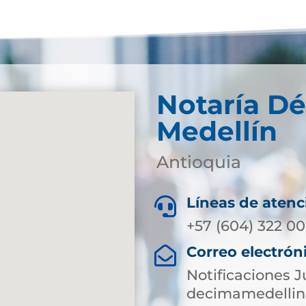
Notaría D
Medellín
Antioquia
Líneas de atenc

+57 (604) 322 00
Correo electrón

Notificaciones J
decimamedellin