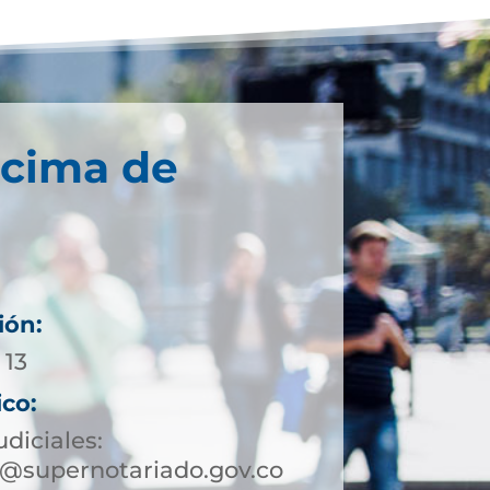
écima de
ión:
 13
ico:
udiciales:
@supernotariado.gov.co