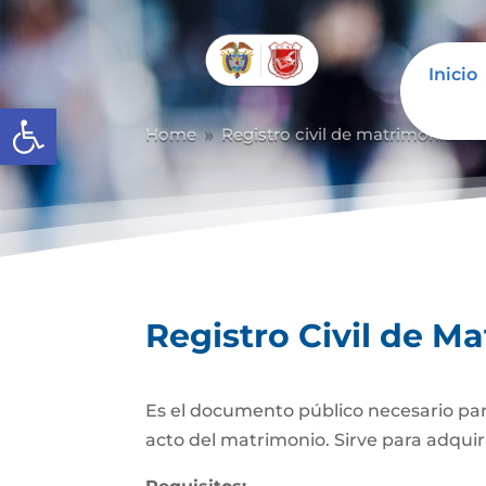
Inicio
Abrir barra de herramientas
Home
Registro civil de matrimonio
9
9
Registro Civil de M
Es el documento público necesario para
acto del matrimonio. Sirve para adquiri