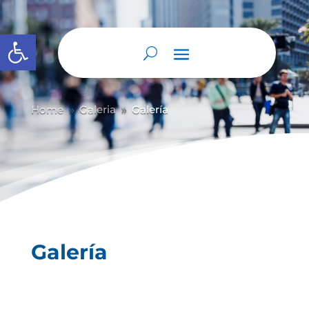
Abrir barra de herramientas
Home
Galeria
Galería
9
9
Galería