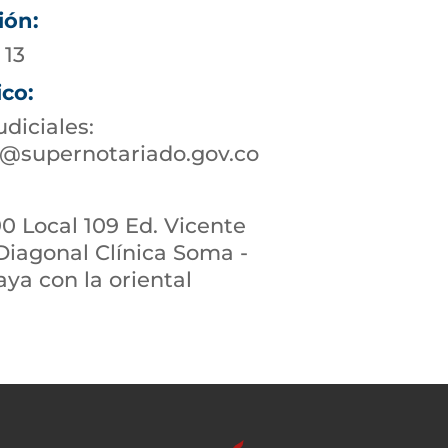
ión:
 13
ico:
udiciales:
@supernotariado.gov.co
90 Local 109 Ed. Vicente
Diagonal Clínica Soma -
aya con la oriental