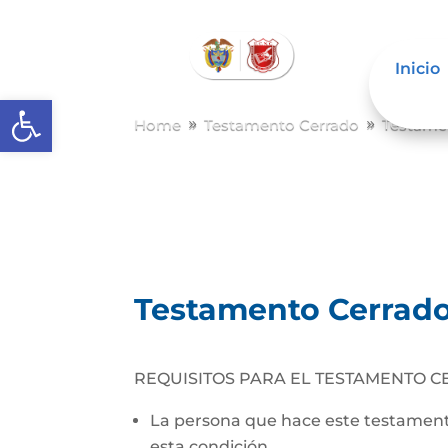
Inicio
Abrir barra de herramientas
Home
Testamento Cerrado
Testame
9
9
Testamento Cerrad
REQUISITOS PARA EL TESTAMENTO C
La persona que hace este testamento
esta condición.