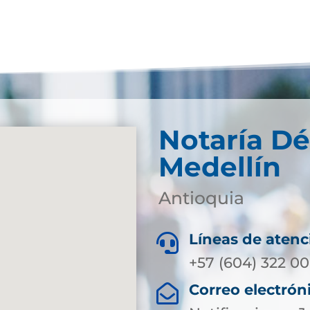
Notaría D
Medellín
Antioquia
Líneas de atenc

+57 (604) 322 00
Correo electrón
