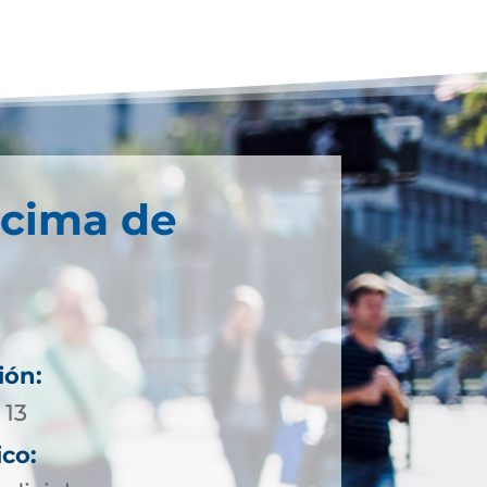
écima de
ión:
 13
ico: