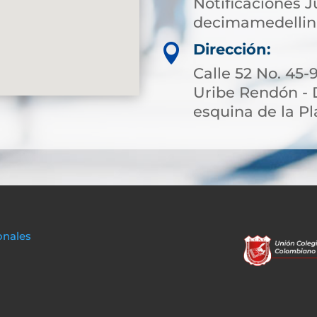
Notificaciones J
decimamedellin
Dirección:

Calle 52 No. 45-
Uribe Rendón - 
esquina de la Pl
onales