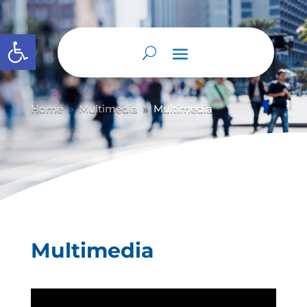
Abrir barra de herramientas
Home
Multimedia
Multimedia
9
9
Multimedia