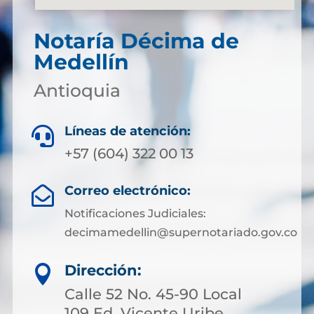
Notaría Décima de
Medellín
Antioquia
Líneas de atención:

+57 (604) 322 00 13
Correo electrónico:

Notificaciones Judiciales:
decimamedellin@supernotariado.gov.co
Dirección:

Calle 52 No. 45-90 Local
109 Ed. Vicente Uribe