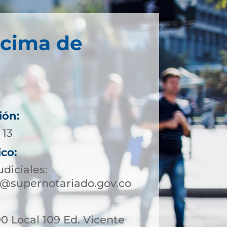
écima de
ión:
 13
ico:
udiciales:
@supernotariado.gov.co
90 Local 109 Ed. Vicente