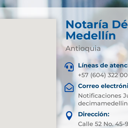
Notaría D
Medellín
Antioquia
Líneas de atenc

+57 (604) 322 00
Correo electrón

Notificaciones J
decimamedellin
Dirección:

Calle 52 No. 45-