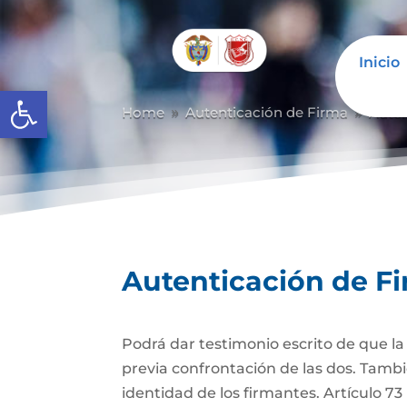
Inicio
Abrir barra de herramientas
Home
Autenticación de Firma
Auten
9
9
Autenticación de F
Podrá dar testimonio escrito de que l
previa confrontación de las dos. Tambi
identidad de los firmantes. Artículo 7