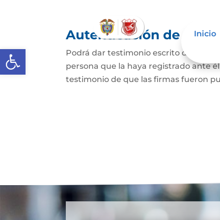
Autenticación de Firm
Inicio
Abrir barra de herramientas
Podrá dar testimonio escrito de que l
persona que la haya registrado ante él
testimonio de que las firmas fueron pu