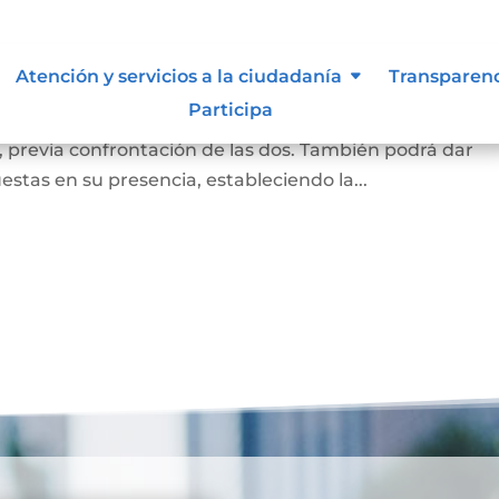
a
Atención y servicios a la ciudadanía
Transparen
Participa
a firma puesta en un documento corresponde a la de la
, previa confrontación de las dos. También podrá dar
estas en su presencia, estableciendo la...