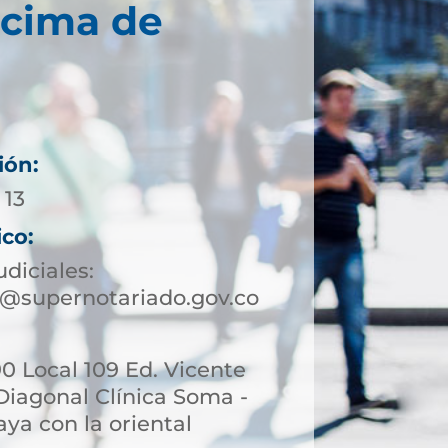
écima de
ión:
 13
ico:
udiciales:
@supernotariado.gov.co
90 Local 109 Ed. Vicente
Diagonal Clínica Soma -
aya con la oriental