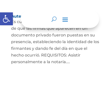
Abrir barra de herramientas
Autenticaciones
Es cuando el notario da testimonio escrito
de que las firmas que aparecen en un
documento privado fueron puestas en su
presencia, estableciendo la identidad de los
firmantes y dando fe del día en que el
hecho ocurrió. REQUISITOS: Asistir
personalmente a la notaría....