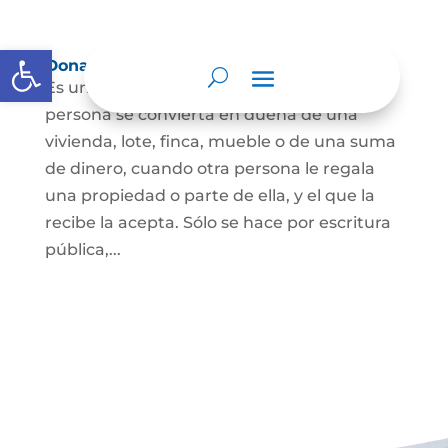
Abrir barra de herramientas
Donación
Es uno de los contratos cuyo fin es que una
persona se convierta en dueña de una
vivienda, lote, finca, mueble o de una suma
de dinero, cuando otra persona le regala
una propiedad o parte de ella, y el que la
recibe la acepta. Sólo se hace por escritura
pública,...