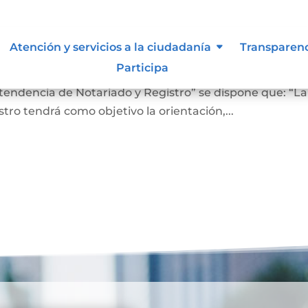
 lo vigilan
Atención y servicios a la ciudadanía
Transparen
Participa
ro En el Artículo 4 del Decreto 2723 de 2014, “Por el cu
ntendencia de Notariado y Registro” se dispone que: “La
ro tendrá como objetivo la orientación,...