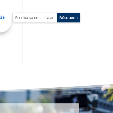
cia
al