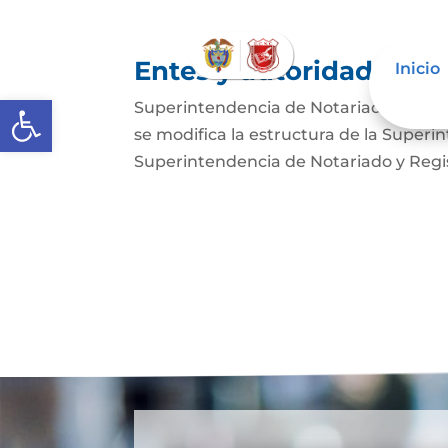
Entes y autoridades que
Inicio
Abrir barra de herramientas
Superintendencia de Notariado y Regist
se modifica la estructura de la Superi
Superintendencia de Notariado y Regist