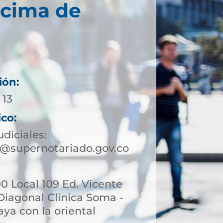
écima de
ión:
 13
ico:
udiciales:
@supernotariado.gov.co
90 Local 109 Ed. Vicente
Diagonal Clínica Soma -
aya con la oriental