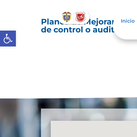
Planes de Mejoramiento
Inicio
de control o auditoría 
Abrir barra de herramientas