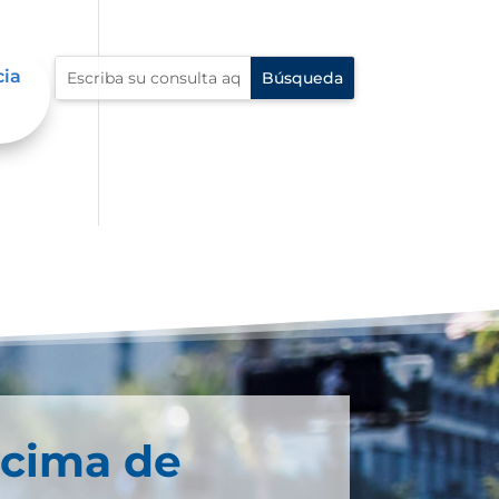
cia
écima de