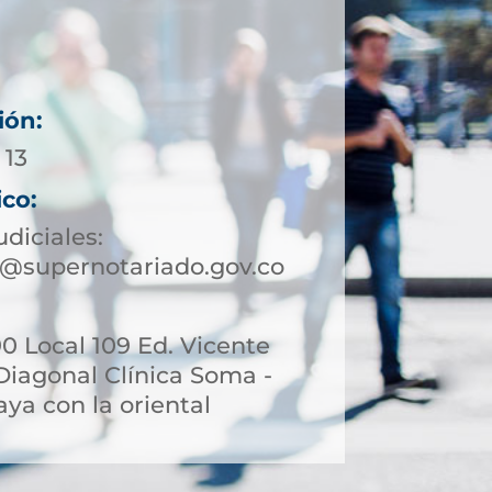
ión:
 13
ico:
udiciales:
@supernotariado.gov.co
90 Local 109 Ed. Vicente
Diagonal Clínica Soma -
aya con la oriental