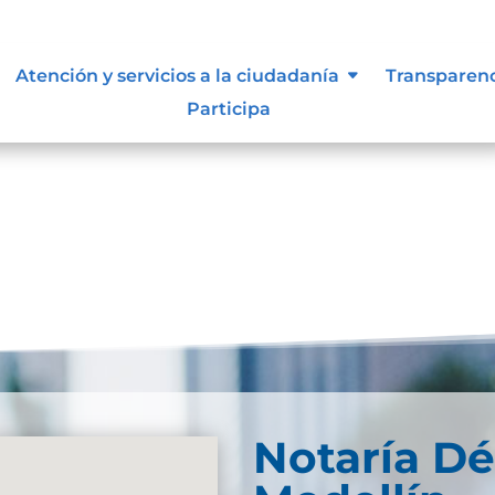
 vigentes exigidos por los entes
Atención y servicios a la ciudadanía
Transparen
externos o internos.
Participa
Notaría D